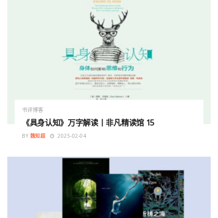
书评博客
《具身认知》万字解读丨非凡精读馆 15
BY
魏知超
2025-02-04