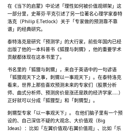
在《当下的启蒙》中论述「理性如何被价值观绑架」这
一部分里，史蒂芬·平克引述了另一位著名心理学家泰特
洛克（Philip E.Tetlock）关于「专家做的预测靠不靠
谱」的经典研究。
泰特洛克是研究「预测学」的大行家，前些年国内已经
出版了他的一本科普书《狐狸与刺猬》，他的重要学术
贡献都体现在这本书里了。
书名里的「狐狸与刺猬」，来自于英语中的一句谚语
「狐狸观天下之事，刺猬以一事观天下」。在泰特洛克
看来，世界上那些喜欢预测未来的专家们（股票分析
师、曲式分析师、预测房价是涨还是跌的经济学家……）
正好就可以分成「狐狸型」和「刺猬型」。
刺猬型专家「以一事观天下」。 在他们脑子里有一个预
设的、自己深信不疑的大观念、大价值观（Big
Ideas）：比如「左翼价值观/右翼价值观」、比如「乐