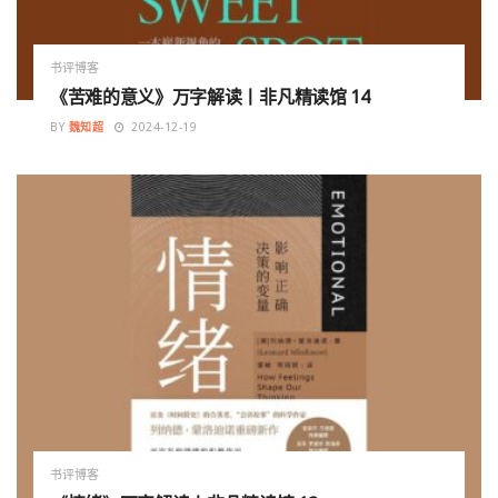
书评博客
《苦难的意义》万字解读丨非凡精读馆 14
BY
魏知超
2024-12-19
书评博客