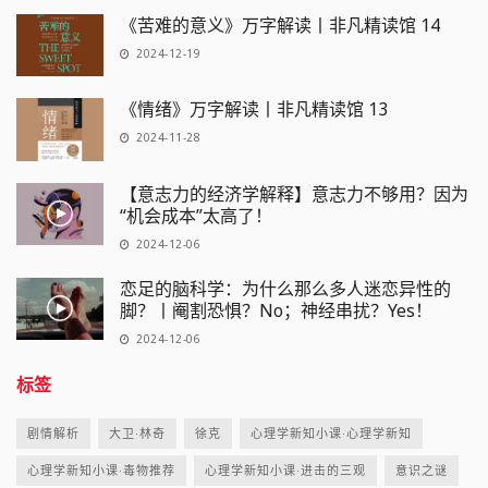
《苦难的意义》万字解读丨非凡精读馆 14
2024-12-19
《情绪》万字解读丨非凡精读馆 13
2024-11-28
【意志力的经济学解释】意志力不够用？因为
“机会成本”太高了！
2024-12-06
恋足的脑科学：为什么那么多人迷恋异性的
脚？丨阉割恐惧？No；神经串扰？Yes！
2024-12-06
标签
剧情解析
大卫·林奇
徐克
心理学新知小课·心理学新知
心理学新知小课·毒物推荐
心理学新知小课·进击的三观
意识之谜