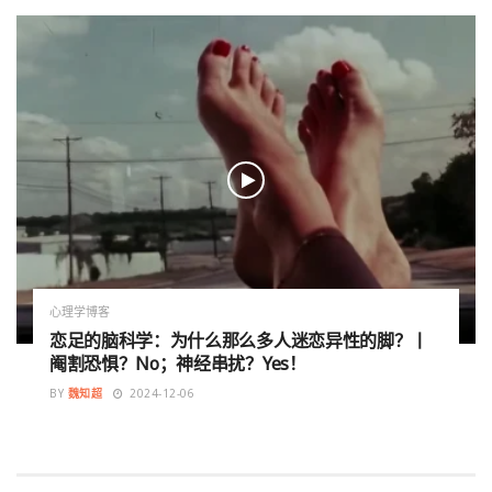
心理学博客
恋足的脑科学：为什么那么多人迷恋异性的脚？丨
阉割恐惧？No；神经串扰？Yes！
BY
魏知超
2024-12-06