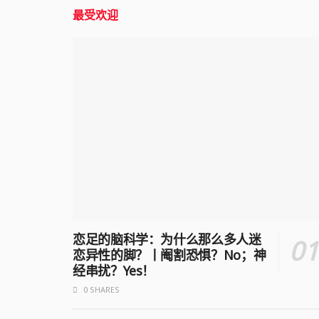
最受欢迎
恋足的脑科学：为什么那么多人迷
恋异性的脚？丨阉割恐惧？No；神
经串扰？Yes！
0 SHARES