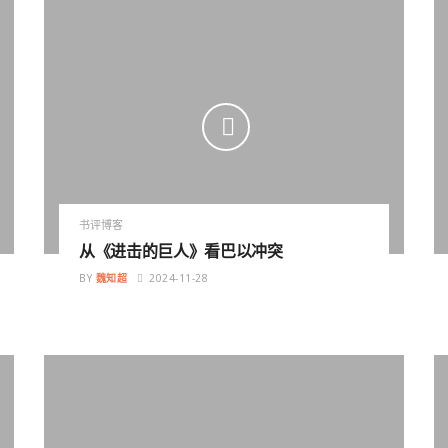
书评博客
从《进击的巨人》看巴以冲突
BY
魏知超
2024-11-28