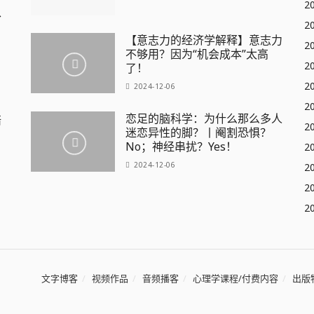
2
、
2
【意志力的经济学解释】意志力
2
不够用？因为“机会成本”太高
2
了！
2
2024-12-06
2
恋足的脑科学：为什么那么多人
陪
2
迷恋异性的脚？丨阉割恐惧？
No；神经串扰？Yes！
2
2024-12-06
2
2
2
文字博客
视频作品
音频播客
心理学课程/付费内容
出版