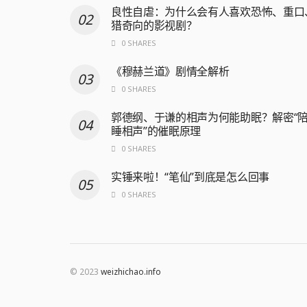
良性自虐：为什么会有人喜欢恐怖、重口
猎奇向的影视剧？
0 SHARES
《穆赫兰道》剧情全解析
0 SHARES
郭德纲、于谦的相声为何能助眠？解密“
睡相声”的催眠原理
0 SHARES
实锤来啦！“笔仙”到底是怎么回事
0 SHARES
© 2023
weizhichao.info