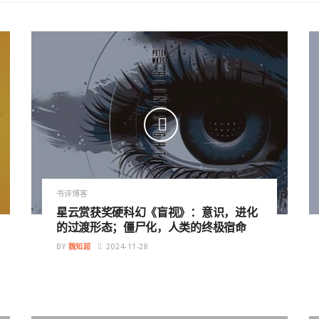
书评博客
星云赏获奖硬科幻《盲视》：意识，进化
的过渡形态；僵尸化，人类的终极宿命
BY
魏知超
2024-11-28