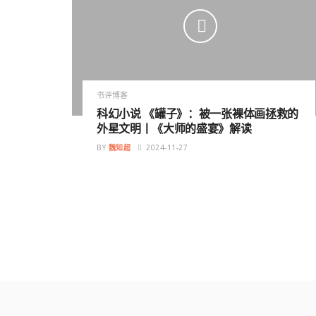
书评博客
科幻小说 《罐子》：被一张裸体画拯救的
外星文明丨《大师的盛宴》解读
BY
魏知超
2024-11-27