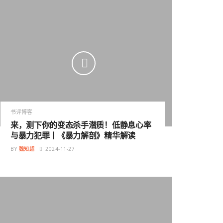
书评博客
来，测下你的变态杀手潜质！低静息心率
与暴力犯罪丨《暴力解剖》精华解读
BY
魏知超
2024-11-27