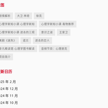
标签
剧情解析
大卫·林奇
徐克
心理学新知小课·心理学新知
心理学新知小课·毒物推荐
心理学新知小课·进击的三观
意识之谜
王家卫
美剧《迷失》
诺兰
进击的巨人
非凡精读馆·心理学图书解读
音频节目：心理朋克
项目简介
更新日历
025 年 2 月
024 年 12 月
024 年 11 月
024 年 10 月