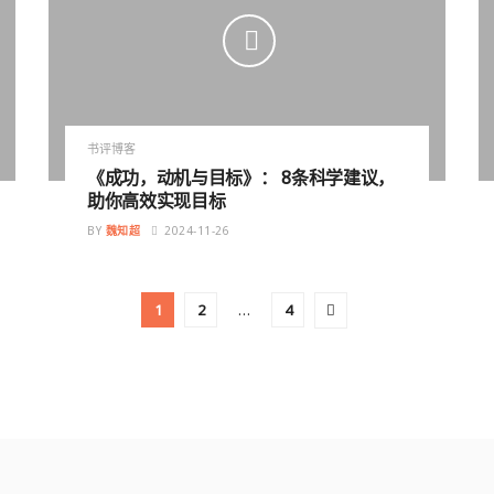
书评博客
《成功，动机与目标》： 8条科学建议，
助你高效实现目标
BY
魏知超
2024-11-26
1
2
…
4