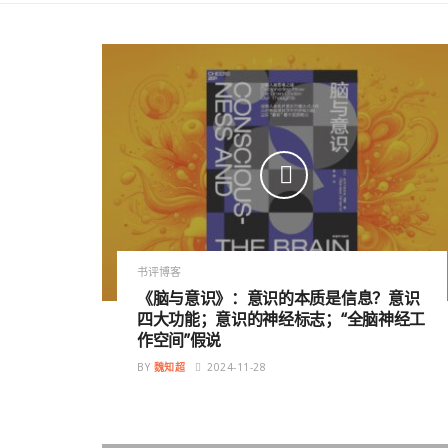
书评博客
《脑与意识》：意识的本质是信息？意识
四大功能；意识的神经标志；“全脑神经工
作空间”假说
BY
魏知超
2024-11-28