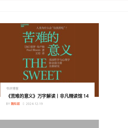
书评博客
《苦难的意义》万字解读丨非凡精读馆 14
BY
魏知超
2024-12-19