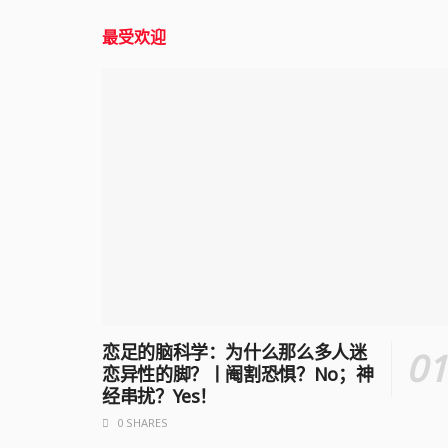
最受欢迎
恋足的脑科学：为什么那么多人迷
恋异性的脚？丨阉割恐惧？No；神
经串扰？Yes！
0 SHARES