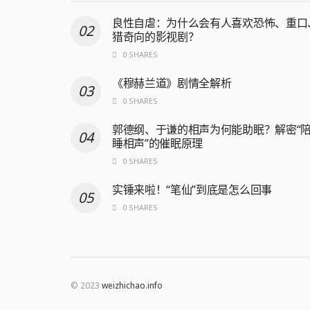
良性自虐：为什么会有人喜欢恐怖、重口
猎奇向的影视剧？
0 SHARES
《穆赫兰道》剧情全解析
0 SHARES
郭德纲、于谦的相声为何能助眠？解密“
睡相声”的催眠原理
0 SHARES
实锤来啦！“笔仙”到底是怎么回事
0 SHARES
© 2023
weizhichao.info