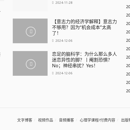
2024-11-28
2
、
2
【意志力的经济学解释】意志力
2
不够用？因为“机会成本”太高
2
了！
2
2024-12-06
2
恋足的脑科学：为什么那么多人
陪
2
迷恋异性的脚？丨阉割恐惧？
No；神经串扰？Yes！
2
2024-12-06
2
2
2
文字博客
视频作品
音频播客
心理学课程/付费内容
出版