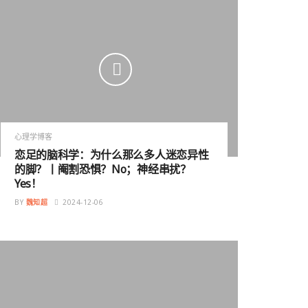
心理学博客
恋足的脑科学：为什么那么多人迷恋异性
的脚？丨阉割恐惧？No；神经串扰？
Yes！
BY
魏知超
2024-12-06