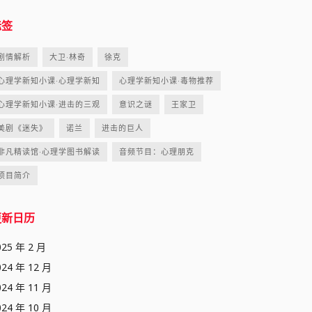
标签
剧情解析
大卫·林奇
徐克
心理学新知小课·心理学新知
心理学新知小课·毒物推荐
心理学新知小课·进击的三观
意识之谜
王家卫
美剧《迷失》
诺兰
进击的巨人
非凡精读馆·心理学图书解读
音频节目：心理朋克
项目简介
更新日历
025 年 2 月
024 年 12 月
024 年 11 月
024 年 10 月