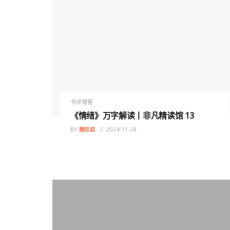
书评博客
《情绪》万字解读丨非凡精读馆 13
BY
魏知超
2024-11-28