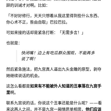
辞的训诫才对啊。比如：
「不好好修行，天天只想着从我这里得到些什么东西、
你心术不正，咎由自取」巴拉巴拉。
可如来接的话却是紧急打断：「无需多言！」
也就是：
快闭嘴！边上有吃瓜群众围观，不能再多
说了啊！
然后紧急施法，把九宫真人逼出九头金雕的原型，剥夺
她继续说话的机会。
这怎么看都是
如来有不能被外人知道的丑事落在九宫手
里
啊。
联系九宫说的话，你说这个丑事还能是什么呢？——看
来这两人之间，并不是九宫一厢情愿单相思，
他们应该