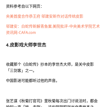
资料参考自以下网页：
央美首度合作恭王府 邬建安新作对话传统皮影
邬建安：白蛇传新解青鱼案.美院批评-中央美术学院艺术
资讯网-CAFA.com
4.皮影戏大师李世杰
收藏那个《白蛇传》抄本的李世杰大师，是关中皮影
「三剑客」之一。
中国影迷可能都听过他的声音。
张艺谋《秋菊打官司》里秋菊每次出门讨说法时，都会
响起一声「唉，走咧」，这句碗碗腔就出自李世杰之