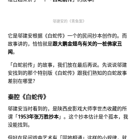
邬建安的《青鱼案》
它是邬建安根据《白蛇传》一个的民间抄本创作的。而
故事讲的，恰恰就是
跟大鹏金翅鸟有关的一桩佛家丑
闻
。
「白蛇前传」的故事，我们放在最后再说。先说说邬建
安找到的那个特别版《白蛇传》跟我们熟知的白蛇故事
差别在哪里？
秦腔《白蛇传》
邬建安当时看到的，是陕西皮影戏大师李世杰收藏的所
谓「
1953年张万胜抄本
」。这个抄本估计是个孤本，我
没能找到。
但好在民间戏曲艺术有「同地相通」这样的小规律，就