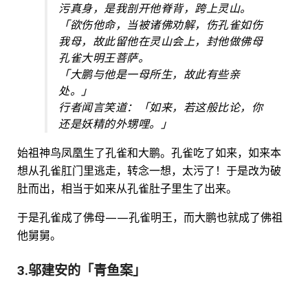
污真身，是我剖开他脊背，跨上灵山。
「欲伤他命，当被诸佛劝解，伤孔雀如伤
我母，故此留他在灵山会上，封他做佛母
孔雀大明王菩萨。
「大鹏与他是一母所生，故此有些亲
处。」
行者闻言笑道：「如来，若这般比论，你
还是妖精的外甥哩。」
始祖神鸟凤凰生了孔雀和大鹏。孔雀吃了如来，如来本
想从孔雀肛门里逃走，转念一想，太污了！于是改为破
肚而出，相当于如来从孔雀肚子里生了出来。
于是孔雀成了佛母——孔雀明王，而大鹏也就成了佛祖
他舅舅。
3.邬建安的「青鱼案」