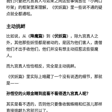
我们只要把九宫真人与如来之间这些事情放在「小两口
吵架」的框架里来理解，《伏妖篇》里一些说不通的疑
点就全都通啦。
主动挑衅
比如说，从《
降魔篇
》到《
伏妖篇
》，除九宫真人之
外，其他那些妖怪都是被动的，是因为他们害人，唐僧
他们才出手收他们，他们并没有想主动招惹这些驱魔
人。
而九宫真人恰恰相反，完全是主动挑衅。
《伏妖篇》里实际上暗藏了一个没有说透的细节，那就
是——
孙悟空的火眼金睛到底看不看得透九宫真人呢？
其实是看不透的，否则他只要像收蜘蛛精和红孩儿那样
直接挑衅九宫就可以了。