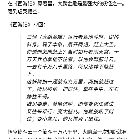
在《西游记》原著里，大鹏金雕是最强大的妖怪之一。
强到虐哭悟空。
《西游记》77回：
三怪（大鹏金雕）见行者驾筋斗时，即抖
抖身，现了本象，扇开两翅，赶上大圣。
你道他怎能赶上？当时如行者闹天宫，十
万天兵也拿他不住者，以他会驾筋斗云，
一去有十万八千里路，所以诸神不能赶
上。
这妖精搧一翅就有九万里，两搧就赶过
了，所以被他一把挝住，拿在手中，左右
挣挫不得。
欲思要走，莫能逃脱，即使变化法遁法，
又往来难行：变大些儿，他就放松了挝
住；变小些儿，他又揝紧了挝住。
悟空筋斗云一个筋斗十万八千里，大鹏扇一次翅膀就有