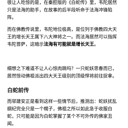
很让人吃惊的是，在秦腔版的《白蛇传》里，韦陀居然
只是法海的助手，在故事的后半段听命于法海冲锋陷
阵。
而在佛教传说里，韦陀地位极高，是位列于佛教四大天
王的增长天王属下八大神将之一。而法海居然可以指挥
韦陀菩萨，这暗示
法海有可能就是增长天王
。
细想之下难道不让人心惊肉跳吗？一只蛇妖思春而已，
居然惊动佛祖派出四大天王级别的顶级悍将前往捉拿。
白蛇前传
而邬建安正是看到这样一些情节后，推测出：蛇妖扰乱
纲纪完全只是一个幌子，佛祖之所以如此急于收服白
蛇，只可能是因为白蛇掌握了某个不可外传的佛家丑
闻。