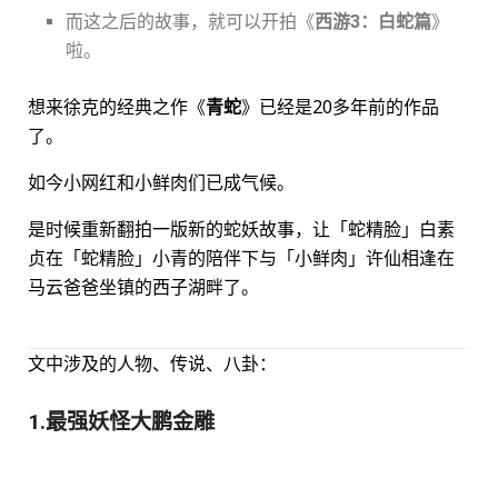
而这之后的故事，就可以开拍《
西游3：白蛇篇
》
啦。
想来徐克的经典之作《
青蛇
》已经是20多年前的作品
了。
如今小网红和小鲜肉们已成气候。
是时候重新翻拍一版新的蛇妖故事，让「蛇精脸」白素
贞在「蛇精脸」小青的陪伴下与「小鲜肉」许仙相逢在
马云爸爸坐镇的西子湖畔了。
文中涉及的人物、传说、八卦：
1.最强妖怪大鹏金雕