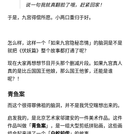
说一句我就真翻脸了哦，赶紧回家！
于是，九宫得偿所愿。小两口重归于好。
怎么样，这样一个「如来九宫隐秘恋情」的脑洞是不是
就把《伏妖篇》整个故事都打通了呢？
现在大家再想想节目开头那个删减片段。如果九宫真人
真的是比丘国国王他娘，那么国王他爹，还能是谁
呢？！
青鱼案
而这个很得罪佛祖的脑洞，并不是我凭空瞎想出来的。
启发我的，是北京艺术家邬建安的一件美术作品。这件
作品叫做「
青鱼案
」，是一组大型剪纸拼贴画，这些画
组合起来讲了一个「
白蛇前传
」的故事。