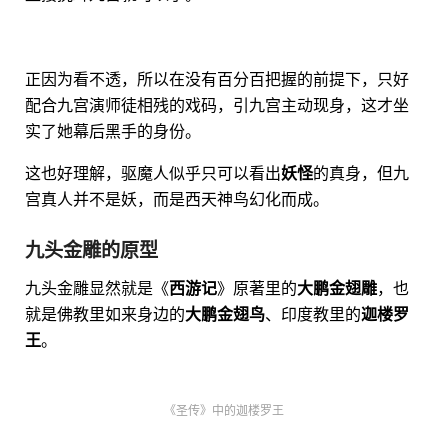
正因为看不透，所以在没有百分百把握的前提下，只好
配合九宫演师徒相残的戏码，引九宫主动现身，这才坐
实了她幕后黑手的身份。
这也好理解，驱魔人似乎只可以看出
妖怪
的真身，但九
宫真人并不是妖，而是西天神鸟幻化而成。
九头金雕的原型
九头金雕显然就是《
西游记
》原著里的
大鹏金翅雕
，也
就是佛教里如来身边的
大鹏金翅鸟
、印度教里的
迦楼罗
王
。
《圣传》中的迦楼罗王