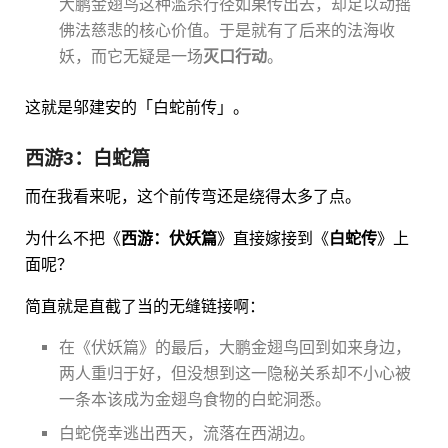
大鹏金翅鸟这种滥杀行径如果传出去，却足以动摇
佛法慈悲的核心价值。于是就有了后来的法海收
妖，而它无疑是一场
灭口行动
。
这就是邬建安的「白蛇前传」。
西游3：白蛇篇
而在我看来呢，这个前传弯还是绕得太多了点。
为什么不把《
西游：伏妖篇
》直接嫁接到《
白蛇传
》上
面呢？
简直就是直截了当的无缝链接啊：
在《伏妖篇》的最后，大鹏金翅鸟回到如来身边，
两人重归于好，但没想到这一隐秘关系却不小心被
一条本该成为金翅鸟食物的白蛇洞悉。
白蛇侥幸逃出西天，流落在西湖边。