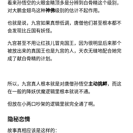
看来孙悟空的火眼金睛顶多是分辨到白骨精这个级别，
对大鹏金翅鸟这种
神佛
级别的估计不起作用。
也就是说，九宫如果真想低调，唐僧他们甚至根本都不
会发现比丘国有妖怪。
九宫甚至不用让红孩儿冒充国王，因为很明显后来那个
被放出来的真国王也是九宫的人，天衣无缝地配合她完
成了献白骨精的计划。
所以，九宫真人根本就是对唐僧孙悟空
主动挑衅
，而这
在一般的降妖伏魔逻辑里根本就说不通。
但放在小两口吵架的逻辑里就完全通了啊。
隐秘恋情
故事真相应该是这样的：