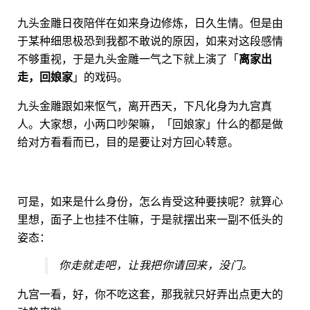
九头金雕日夜陪伴在如来身边修炼，日久生情。但是由
于某种细思极恐到我都不敢说的原因，如来对这段感情
不够重视，于是九头金雕一气之下就上演了「
离家出
走，回娘家
」的戏码。
九头金雕跟如来怄气，离开西天，下凡化身为九宫真
人。大家想，小两口吵架嘛，「回娘家」什么的都是做
给对方看看而已，目的是要让对方回心转意。
可是，如来是什么身份，怎么肯受这种要挟呢？就算心
里想，面子上也挂不住嘛，于是就摆出来一副不低头的
姿态：
你走就走吧，让我把你请回来，没门。
九宫一看，好，你不吃这套，那我就只好弄出点更大的