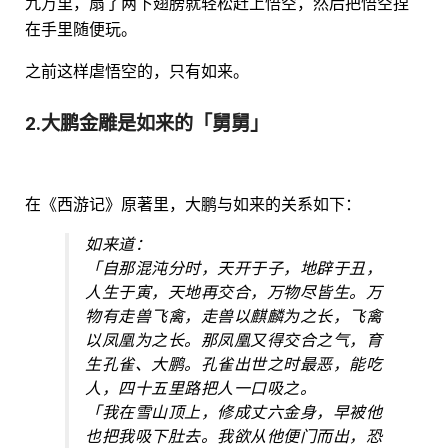
九万里，扇了两下翅膀就轻松赶上悟空，然后把悟空捏
在手里随便玩。
之前这样虐悟空的，只有如来。
2.大鹏金雕是如来的「舅舅」
在《西游记》原著里，大鹏与如来的关系如下：
如来道：
「自那混沌分时，天开于子，地辟于丑，
人生于寅，天地再交合，万物尽皆生。万
物有走兽飞禽，走兽以麒麟为之长，飞禽
以凤凰为之长。那凤凰又得交合之气，育
生孔雀、大鹏。孔雀出世之时最恶，能吃
人，四十五里路把人一口吸之。
「我在雪山顶上，修成丈六金身，早被他
也把我吸下肚去。我欲从他便门而出，恐