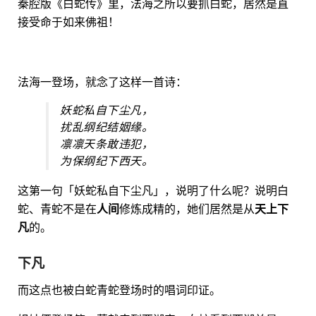
秦腔版《白蛇传》里，法海之所以要抓白蛇，居然是直
接受命于如来佛祖！
法海一登场，就念了这样一首诗：
妖蛇私自下尘凡，
扰乱纲纪结姻缘。
凛凛天条敢违犯，
为保纲纪下西天。
这第一句「妖蛇私自下尘凡」，说明了什么呢？说明白
蛇、青蛇不是在
人间
修炼成精的，她们居然是从
天上下
凡
的。
下凡
而这点也被白蛇青蛇登场时的唱词印证。