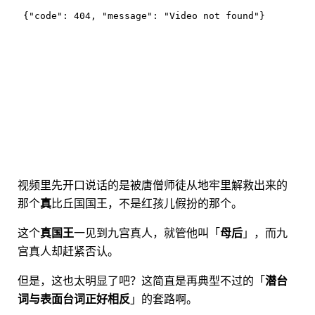
视频里先开口说话的是被唐僧师徒从地牢里解救出来的
那个
真
比丘国国王，不是红孩儿假扮的那个。
这个
真国王
一见到九宫真人，就管他叫「
母后
」，而九
宫真人却赶紧否认。
但是，这也太明显了吧？这简直是再典型不过的「
潜台
词与表面台词正好相反
」的套路啊。