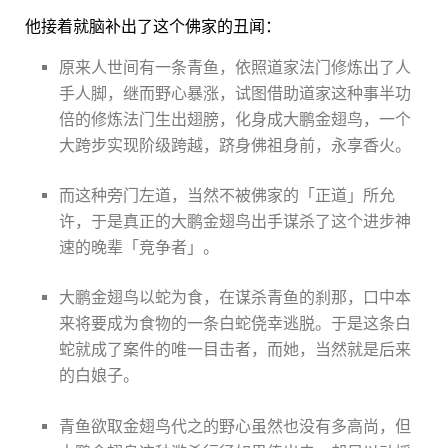
他接着就脑补出了这个佛家的丑闻：
原来人世间有一条青鱼，依照道家法门修炼出了人
手人脚，继而野心暴涨，试图借助道家这种事半功
倍的修炼法门生出翅膀，化身成大鹏金翅鸟，一个
大跨步实现阶级跨越，跻身佛祖身前，永享香火。
而这种旁门左道，当然不被佛家的「正道」所允
许，于是真正的大鹏金翅鸟出手谋杀了这个进步神
速的晚辈「竞争者」。
大鹏金翅鸟以蛇为食，在谋杀青鱼的刹那，口中本
来将要成为食物的一条白蛇侥幸逃脱。于是这条白
蛇就成了案件的唯一目击者，而她，当然就是后来
的白娘子。
青鱼欲取金翅鸟代之的野心虽然也没有多高尚，但