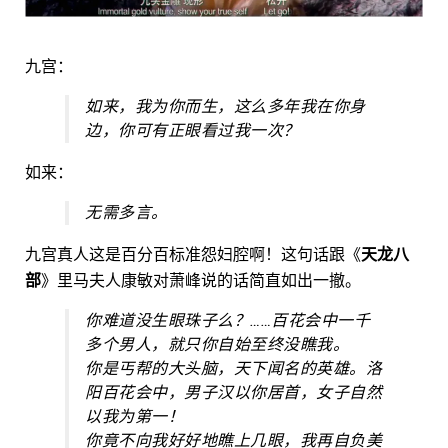
九宫：
如来，我为你而生，这么多年我在你身
边，你可有正眼看过我一次？
如来：
无需多言。
九宫真人这是百分百标准怨妇腔啊！这句话跟《
天龙八
部
》里马夫人康敏对萧峰说的话简直如出一撤。
你难道没生眼珠子么？……百花会中一千
多个男人，就只你自始至终没瞧我。
你是丐帮的大头脑，天下闻名的英雄。洛
阳百花会中，男子汉以你居首，女子自然
以我为第一！
你竟不向我好好地瞧上几眼，我再自负美