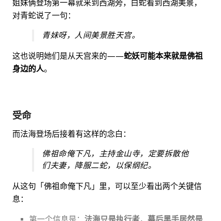
姐妹俩登场第一幕就来到西湖旁，白蛇看到西湖美景，
对青蛇说了一句：
青妹呀，人间美景胜天宫。
这也说明她们是从天宫来的——
蛇妖可能本来就是佛祖
身边的人
。
受命
而法海登场后接着有这样的念白：
佛祖命俺下凡，主持金山寺，定要拆散他
们夫妻，降服二蛇，以保纲纪。
从这句「佛祖命俺下凡」里，可以至少看出两个关键信
息：
第一个信息是：
法海只是执行者
，
幕后黑手居然是