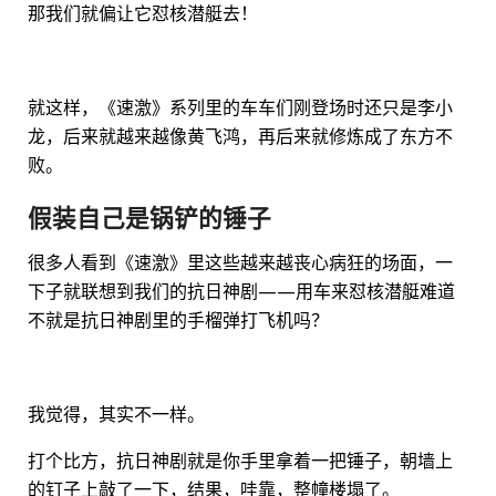
那我们就偏让它怼核潜艇去！
就这样，《速激》系列里的车车们刚登场时还只是李小
龙，后来就越来越像黄飞鸿，再后来就修炼成了东方不
败。
假装自己是锅铲的锤子
很多人看到《速激》里这些越来越丧心病狂的场面，一
下子就联想到我们的抗日神剧——用车来怼核潜艇难道
不就是抗日神剧里的手榴弹打飞机吗？
我觉得，其实不一样。
打个比方，抗日神剧就是你手里拿着一把锤子，朝墙上
的钉子上敲了一下，结果，哇靠，整幢楼塌了。