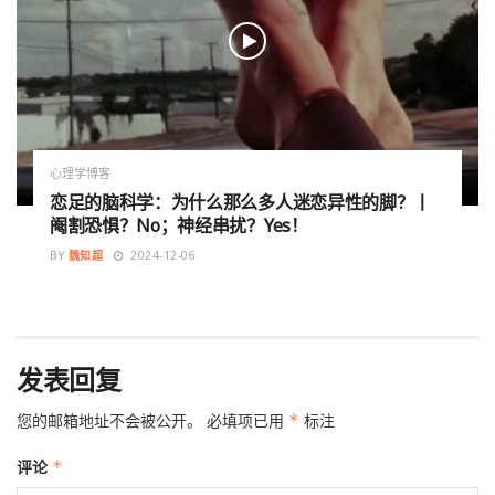
心理学博客
恋足的脑科学：为什么那么多人迷恋异性的脚？丨
阉割恐惧？No；神经串扰？Yes！
BY
魏知超
2024-12-06
发表回复
您的邮箱地址不会被公开。
必填项已用
*
标注
评论
*