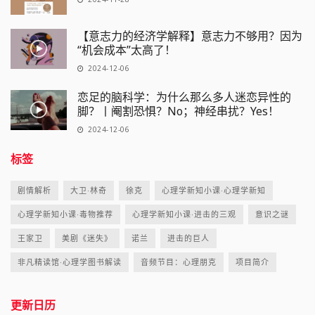
【意志力的经济学解释】意志力不够用？因为
“机会成本”太高了！
2024-12-06
恋足的脑科学：为什么那么多人迷恋异性的
脚？丨阉割恐惧？No；神经串扰？Yes！
2024-12-06
标签
剧情解析
大卫·林奇
徐克
心理学新知小课·心理学新知
心理学新知小课·毒物推荐
心理学新知小课·进击的三观
意识之谜
王家卫
美剧《迷失》
诺兰
进击的巨人
非凡精读馆·心理学图书解读
音频节目：心理朋克
项目简介
更新日历