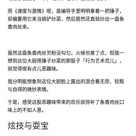
而《速度与激情》呢，是编导手里明明拿着一把锤子，
却偏要用它来当锅铲炒菜，然后居然还真就炒出一盘鱼
香肉丝来。
虽然这盘鱼香肉丝芡粉没勾匀，火候也差了点，但我一
想到这位大厨用锤子炒菜的那股子「行为艺术范儿」，
就觉得很有点儿恶趣味。
我分明能想象到这位大厨脸上露出的混合着无奈、狡黠
与自得的微妙表情。
于是，感受这股恶趣味带来的欢乐就弥补了鱼香肉丝口
味上的不如人意。
炫技与耍宝