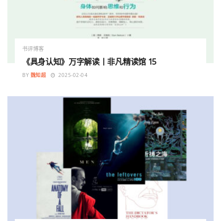
书评博客
《具身认知》万字解读丨非凡精读馆 15
BY
魏知超
2025-02-04