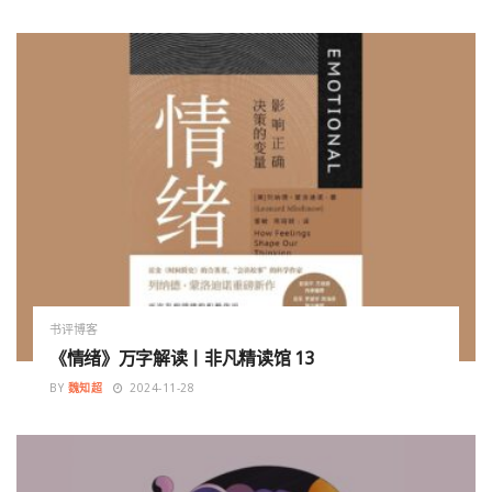
书评博客
《情绪》万字解读丨非凡精读馆 13
BY
魏知超
2024-11-28