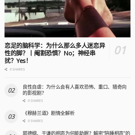
恋足的脑科学：为什么那么多人迷恋异
性的脚？丨阉割恐惧？No；神经串
扰？Yes！
0 SHARES
良性自虐：为什么会有人喜欢恐怖、重口、猎奇向
的影视剧？
0 SHARES
《穆赫兰道》剧情全解析
0 SHARES
郭德纲、于谦的相声为何能助眠？解密“陪睡相声”的