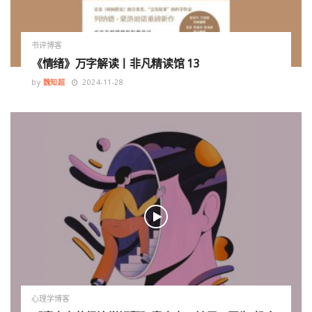
书评博客
《情绪》万字解读丨非凡精读馆 13
by
魏知超
2024-11-28
心理学博客