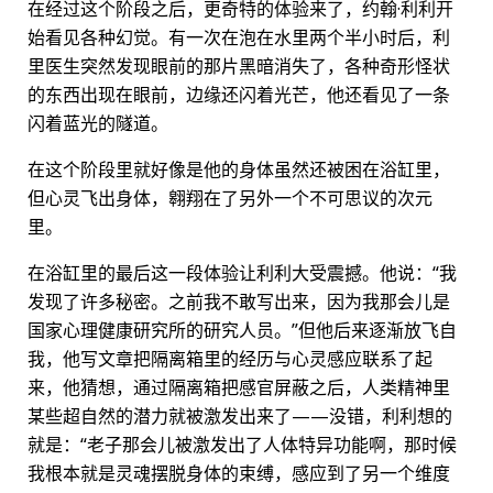
在经过这个阶段之后，更奇特的体验来了，约翰·利利开
始看见各种幻觉。有一次在泡在水里两个半小时后，利
里医生突然发现眼前的那片黑暗消失了，各种奇形怪状
的东西出现在眼前，边缘还闪着光芒，他还看见了一条
闪着蓝光的隧道。
在这个阶段里就好像是他的身体虽然还被困在浴缸里，
但心灵飞出身体，翱翔在了另外一个不可思议的次元
里。
在浴缸里的最后这一段体验让利利大受震撼。他说：“我
发现了许多秘密。之前我不敢写出来，因为我那会儿是
国家心理健康研究所的研究人员。”但他后来逐渐放飞自
我，他写文章把隔离箱里的经历与心灵感应联系了起
来，他猜想，通过隔离箱把感官屏蔽之后，人类精神里
某些超自然的潜力就被激发出来了——没错，利利想的
就是：“老子那会儿被激发出了人体特异功能啊，那时候
我根本就是灵魂摆脱身体的束缚，感应到了另一个维度