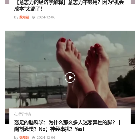
【意志力的经济学解释】意志力不够用？因为“机会
成本”太高了！
by
魏知超
2024-12-06
心理学博客
恋足的脑科学：为什么那么多人迷恋异性的脚？丨
阉割恐惧？No；神经串扰？Yes！
by
魏知超
2024-12-06