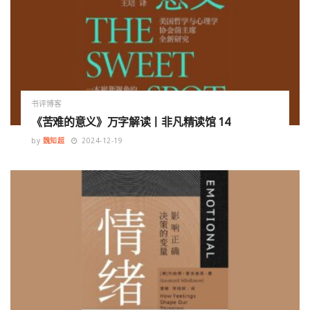
书评博客
《苦难的意义》万字解读丨非凡精读馆 14
by
魏知超
2024-12-19