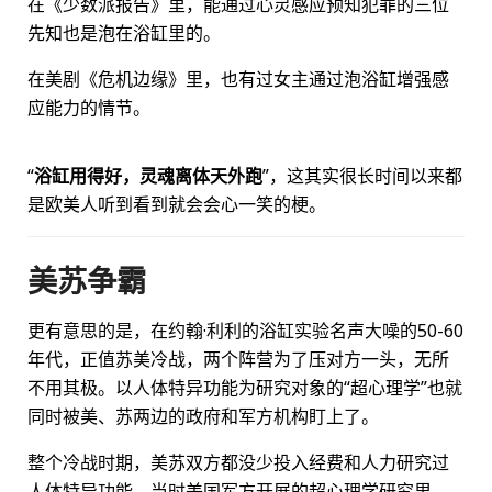
在《少数派报告》里，能通过心灵感应预知犯罪的三位
先知也是泡在浴缸里的。
在美剧《危机边缘》里，也有过女主通过泡浴缸增强感
应能力的情节。
“
浴缸用得好，灵魂离体天外跑
”，这其实很长时间以来都
是欧美人听到看到就会会心一笑的梗。
美苏争霸
更有意思的是，在约翰·利利的浴缸实验名声大噪的50-60
年代，正值苏美冷战，两个阵营为了压对方一头，无所
不用其极。以人体特异功能为研究对象的“超心理学”也就
同时被美、苏两边的政府和军方机构盯上了。
整个冷战时期，美苏双方都没少投入经费和人力研究过
人体特异功能。当时美国军方开展的超心理学研究里，