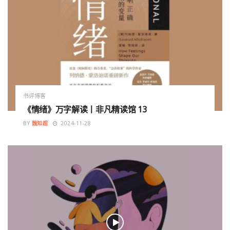
书评博客
《情绪》万字解读丨非凡精读馆 13
BY
魏知超
2024-11-28