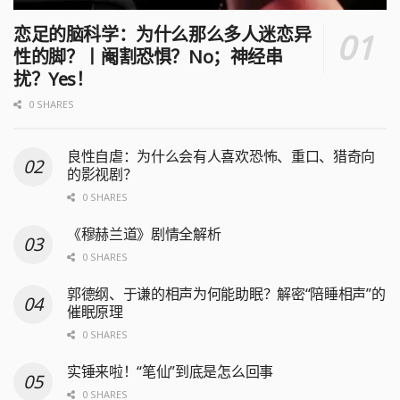
恋足的脑科学：为什么那么多人迷恋异
性的脚？丨阉割恐惧？No；神经串
扰？Yes！
0 SHARES
良性自虐：为什么会有人喜欢恐怖、重口、猎奇向
的影视剧？
0 SHARES
《穆赫兰道》剧情全解析
0 SHARES
郭德纲、于谦的相声为何能助眠？解密“陪睡相声”的
催眠原理
0 SHARES
实锤来啦！“笔仙”到底是怎么回事
0 SHARES