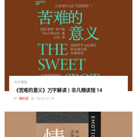
书评博客
《苦难的意义》万字解读丨非凡精读馆 14
BY
魏知超
2024-12-19