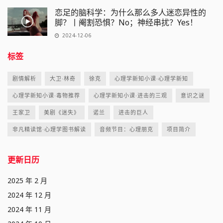
恋足的脑科学：为什么那么多人迷恋异性的
脚？丨阉割恐惧？No；神经串扰？Yes！
2024-12-06
标签
剧情解析
大卫·林奇
徐克
心理学新知小课·心理学新知
心理学新知小课·毒物推荐
心理学新知小课·进击的三观
意识之谜
王家卫
美剧《迷失》
诺兰
进击的巨人
非凡精读馆·心理学图书解读
音频节目：心理朋克
项目简介
更新日历
2025 年 2 月
2024 年 12 月
2024 年 11 月