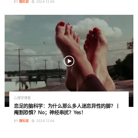
BY
魏知超
2024-12-06
心理学博客
恋足的脑科学：为什么那么多人迷恋异性的脚？丨
阉割恐惧？No；神经串扰？Yes！
BY
魏知超
2024-12-06