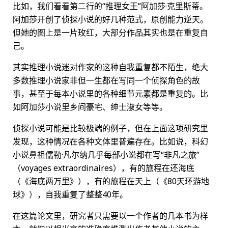
比如，我们看看第二行的“推理女王”阿加莎·克里斯蒂。
阿加莎开创了侦探小说的好几种范式，原创能力逆天。
但她的图上是一片玫红，大部分作品其实也是在重复自
己。
其实推理小说迷对作家的这种自我重复都不陌生，绝大
多数推理小说家非但一生都在写同一个侦探角色的故
事，甚至于每本小说里的各种细节元素都是重复的。比
如阿加莎小说里乡间豪宅、绅士淑女等等。
侦探小说可能是比较极端的例子，但在上面这项研究里
发现，这种情况在各种文体里普遍存在。比如说，科幻
小说鼻祖儒勒·凡尔纳几乎每部小说都在写“非凡之旅”
（voyages extraordinaires），有的旅程在还海底
（《海底两万里》），有的旅程在天上（《80天环游地
球》），自我重复了整整40年。
在这篇论文里，研究者只需要以一个作者的几本书为样