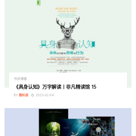
书评博客
《具身认知》万字解读丨非凡精读馆 15
BY
魏知超
2025-02-04