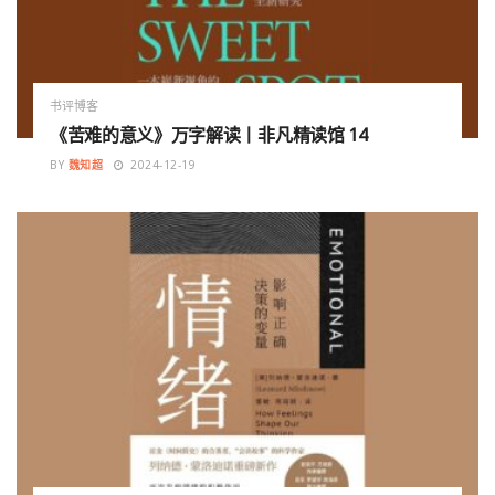
书评博客
《苦难的意义》万字解读丨非凡精读馆 14
BY
魏知超
2024-12-19