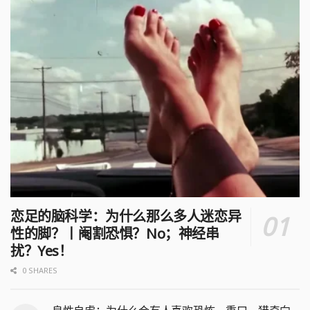
恋足的脑科学：为什么那么多人迷恋异
性的脚？丨阉割恐惧？No；神经串
扰？Yes！
0 SHARES