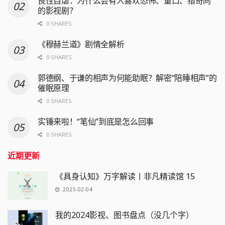
良性自虐：为什么会有人喜欢恐怖、重口、猎奇向
的影视剧？
0 SHARES
《穆赫兰道》剧情全解析
0 SHARES
郭德纲、于谦的相声为何能助眠？解密“陪睡相声”的
催眠原理
0 SHARES
实锤来啦！“笔仙”到底是怎么回事
0 SHARES
近期更新
《具身认知》万字解读丨非凡精读馆 15
2025-02-04
我的2024影视、图书盘点（没几个字）