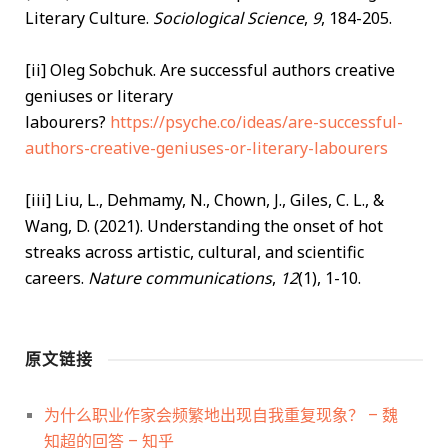
Literary Culture.
Sociological Science
,
9
, 184-205.
[ii] Oleg Sobchuk. Are successful authors creative
geniuses or literary
labourers?
https://
psyche.co/ideas/are-suc
cessful-
authors-creative-geniuses-or-literary-labourers
[iii] Liu, L., Dehmamy, N., Chown, J., Giles, C. L., &
Wang, D. (2021). Understanding the onset of hot
streaks across artistic, cultural, and scientific
careers.
Nature communications
,
12
(1), 1-10.
原文链接
为什么职业作家会频繁地出现自我重复现象？ – 魏
知超的回答 – 知乎