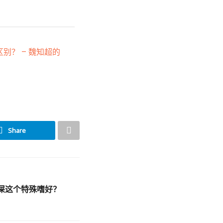
区别？ – 魏知超的
Share
屎这个特殊嗜好？