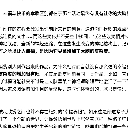
，幸福与快乐的本质区别都在于那个活动最终有没有
让你的大脑
？创作的过程会激发出你前所未有的创意，逼迫你把模糊的观点
成连贯的文字…… 而这些变化并不是空中楼阁，与这些改变相对
神经联结、全新的神经通路，在这些发生改变的神经结构上，记
作之所以让人幸福，是因为它显著增加了大脑的复杂度
。
消费别人创作出来的作品，为什么相对而言就没有那么强的幸福
复杂度的增加很有限
。尤其是反复地消费同一类作品，比如一直
的过程可能就只不过是让大脑里某个神经通路短暂地激活了一下
因为这次阅读增加任何的复杂度，这时你体验到的，就只是快乐
被动欣赏之间也并不存在绝对的“幸福界限”。如果这是你这辈子
开了一个全新的世界，让你领悟到世界上居然有这样一种路子狂
大脑里恐怕是嗖嗖地生长出新的神经链接、噼里啪啦地打通一条