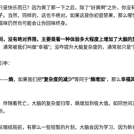
只是快乐而已？因为爽了那一下之后，除了“好爽啊”之外，你没
子。当然，同样的，这也不绝对。如果这是你初尝禁果，那么哪
滋味仍然也可能会让你回味终身。
间，没有绝对界限，主要是看一种体验多大程度上增加了大脑的
，通常被我们叫做“幸福”；没咋提升大脑复杂度的，通常就只是“
引申：
——
熵
，如果我们把
“复杂度的减少”
等同于“
熵增加
”，那么
幸福
，伴随着死亡，大脑的复杂度归零，熵增加到极大值。如同世间
析。
灰暗结局前，有那么一些短暂的片刻，大脑会因为学习、因为新