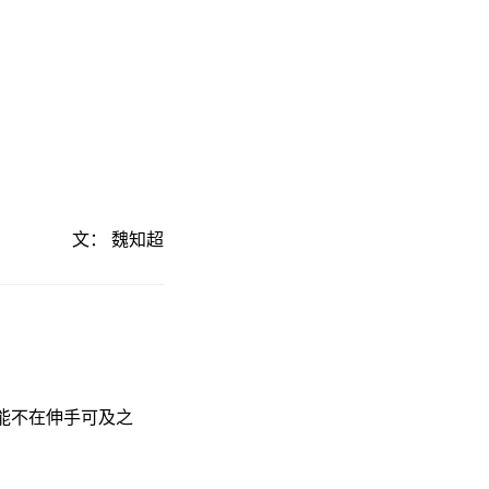
文： 魏知超
能不在伸手可及之