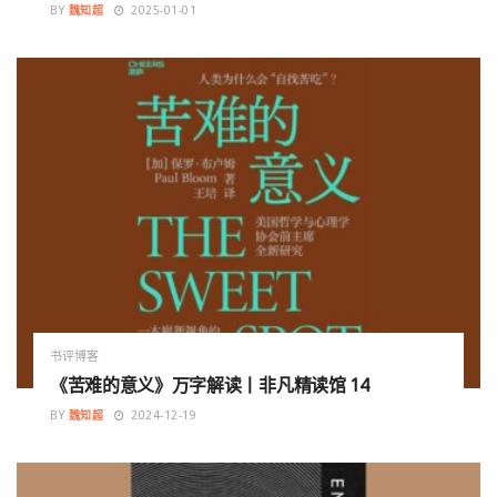
BY
魏知超
2025-01-01
书评博客
《苦难的意义》万字解读丨非凡精读馆 14
BY
魏知超
2024-12-19