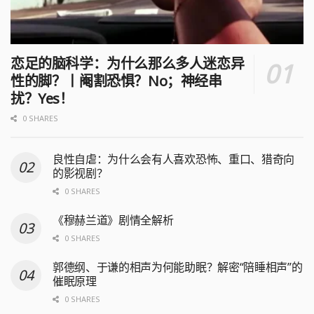
恋足的脑科学：为什么那么多人迷恋异
性的脚？丨阉割恐惧？No；神经串
扰？Yes！
0 SHARES
良性自虐：为什么会有人喜欢恐怖、重口、猎奇向
的影视剧？
0 SHARES
《穆赫兰道》剧情全解析
0 SHARES
郭德纲、于谦的相声为何能助眠？解密“陪睡相声”的
催眠原理
0 SHARES