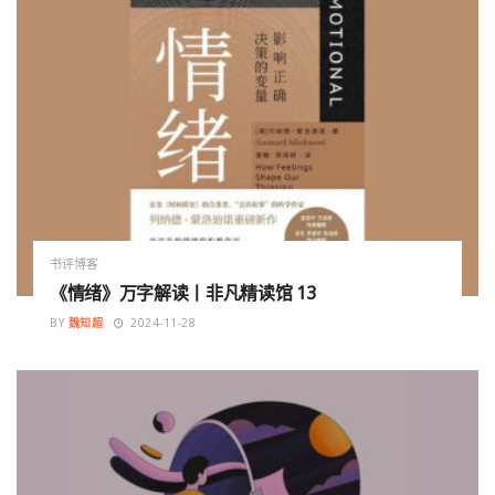
书评博客
《情绪》万字解读丨非凡精读馆 13
BY
魏知超
2024-11-28