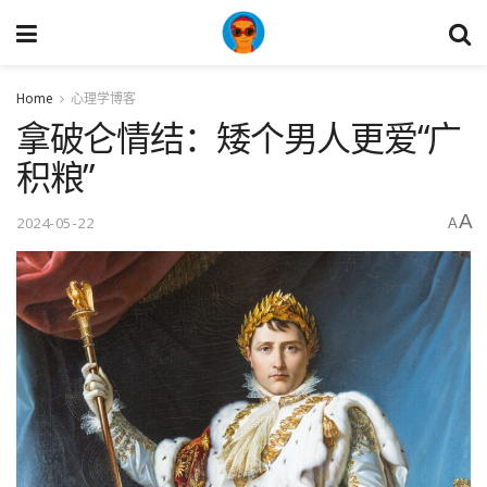
Home
心理学博客
拿破仑情结：矮个男人更爱“广
积粮”
A
2024-05-22
A