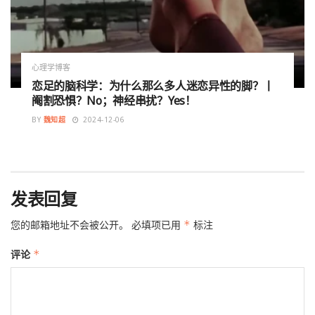
心理学博客
恋足的脑科学：为什么那么多人迷恋异性的脚？丨
阉割恐惧？No；神经串扰？Yes！
BY
魏知超
2024-12-06
发表回复
您的邮箱地址不会被公开。
必填项已用
*
标注
评论
*