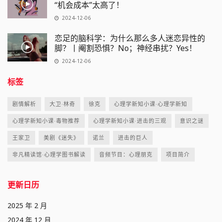
“机会成本”太高了！
2024-12-06
恋足的脑科学：为什么那么多人迷恋异性的
脚？丨阉割恐惧？No；神经串扰？Yes！
2024-12-06
标签
剧情解析
大卫·林奇
徐克
心理学新知小课·心理学新知
心理学新知小课·毒物推荐
心理学新知小课·进击的三观
意识之谜
王家卫
美剧《迷失》
诺兰
进击的巨人
非凡精读馆·心理学图书解读
音频节目：心理朋克
项目简介
更新日历
2025 年 2 月
2024 年 12 月