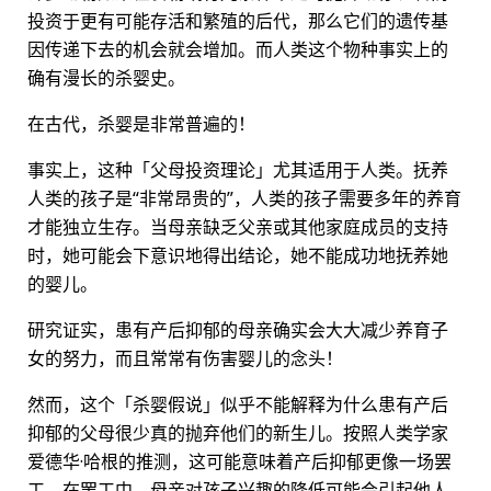
投资于更有可能存活和繁殖的后代，那么它们的遗传基
因传递下去的机会就会增加。而人类这个物种事实上的
确有漫长的杀婴史。
在古代，杀婴是非常普遍的！
事实上，这种「父母投资理论」尤其适用于人类。抚养
人类的孩子是“非常昂贵的”，人类的孩子需要多年的养育
才能独立生存。当母亲缺乏父亲或其他家庭成员的支持
时，她可能会下意识地得出结论，她不能成功地抚养她
的婴儿。
研究证实，患有产后抑郁的母亲确实会大大减少养育子
女的努力，而且常常有伤害婴儿的念头！
然而，这个「杀婴假说」似乎不能解释为什么患有产后
抑郁的父母很少真的抛弃他们的新生儿。按照人类学家
爱德华·哈根的推测，这可能意味着产后抑郁更像一场罢
工，在罢工中，母亲对孩子兴趣的降低可能会引起他人