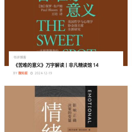
书评博客
《苦难的意义》万字解读丨非凡精读馆 14
BY
魏知超
2024-12-19