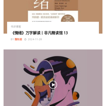
书评博客
《情绪》万字解读丨非凡精读馆 13
BY
魏知超
2024-11-28