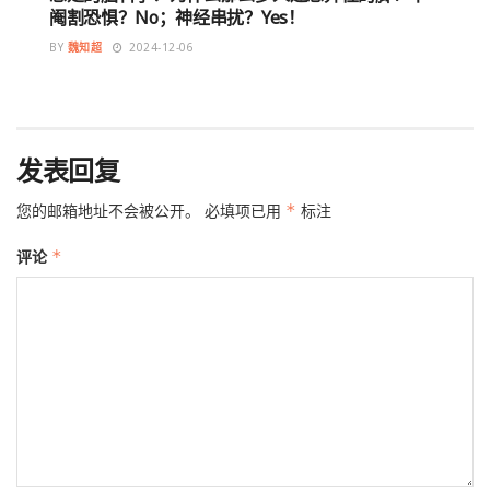
阉割恐惧？No；神经串扰？Yes！
BY
魏知超
2024-12-06
发表回复
您的邮箱地址不会被公开。
必填项已用
*
标注
评论
*