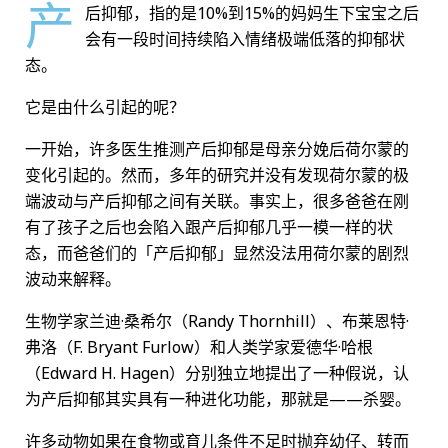
产
后抑郁，指的是10%到15%的妈妈生下宝宝之后
会有一段时间持续陷入情绪极端低落的抑郁状
态。
它是由什么引起的呢？
一开始，许多医生推测产后抑郁是母亲分娩后荷尔蒙的
变化引起的。然而，多年的研究并没有发现荷尔蒙的极
端波动与产后抑郁之间有关联。事实上，很多爸爸在刚
有了孩子之后也会陷入跟产后抑郁几乎一模一样的状
态，而爸爸们的「产后抑郁」显然没法用荷尔蒙的剧烈
波动来解释。
生物学家兰迪·桑希尔（Randy Thornhill）、布莱恩特·
弗洛（F. Bryant Furlow）和人类学家爱德华·哈根
（Edward H. Hagen）分别独立地提出了一种假说，认
为产后抑郁其实具有一种进化功能，那就是——杀婴。
许多动物如果在食物或育儿条件不足时抛弃幼仔、转而