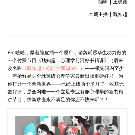
编辑 | 王晓微
本期主播 | 魏知超
PS: 嘻嘻，厚着脸皮插一个硬广，老魏耗尽毕生功力做的
一个付费节目《魏知超：心理学前沿好书精讲》（后来
改名叫
《魏知超：心理学新知课》
）——领先国内至少
一年抢鲜品尝全球顶级心理学家最新出版重磅好书，为
你打开一个全新世界——已经上线两个多月了，收获无
数好评，是全网唯一一个立足专业有趣心理学的新书精
讲节目，求新求变永不满足的你还不快来听？！