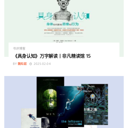
书评博客
《具身认知》万字解读丨非凡精读馆 15
BY
魏知超
2025-02-04