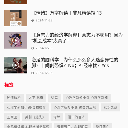
《情绪》万字解读丨非凡精读馆 13
2024-11-28
【意志力的经济学解释】意志力不够用？因为
“机会成本”太高了！
2024-12-06
恋足的脑科学：为什么那么多人迷恋异性的
脚？丨阉割恐惧？No；神经串扰？Yes！
2024-12-06
标签
剧情解析
大卫·林奇
徐克
心理学新知小课·心理学新知
心理学新知小课·毒物推荐
心理学新知小课·进击的三观
意识之谜
王家卫
美剧《迷失》
诺兰
进击的巨人
非凡精读馆·心理学图书解读
音频节目：心理朋克
项目简介