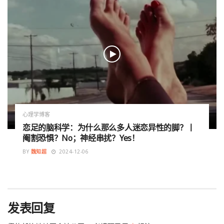
心理学博客
恋足的脑科学：为什么那么多人迷恋异性的脚？丨
阉割恐惧？No；神经串扰？Yes！
BY
魏知超
2024-12-06
发表回复