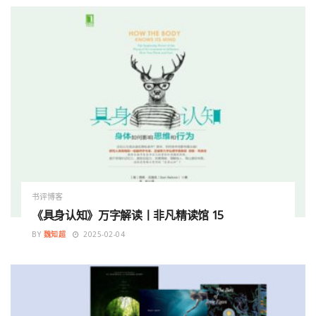
书评博客
《具身认知》万字解读丨非凡精读馆 15
BY
魏知超
2025-02-04