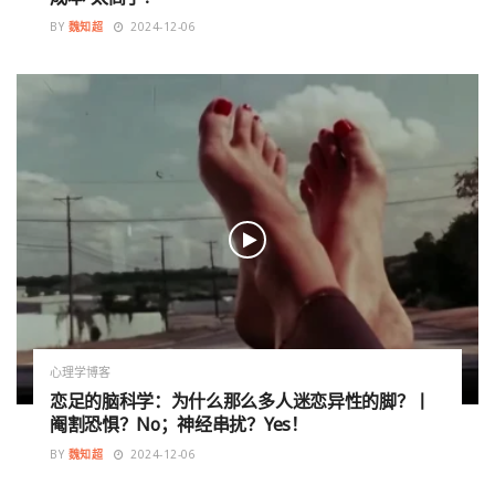
BY
魏知超
2024-12-06
心理学博客
恋足的脑科学：为什么那么多人迷恋异性的脚？丨
阉割恐惧？No；神经串扰？Yes！
BY
魏知超
2024-12-06