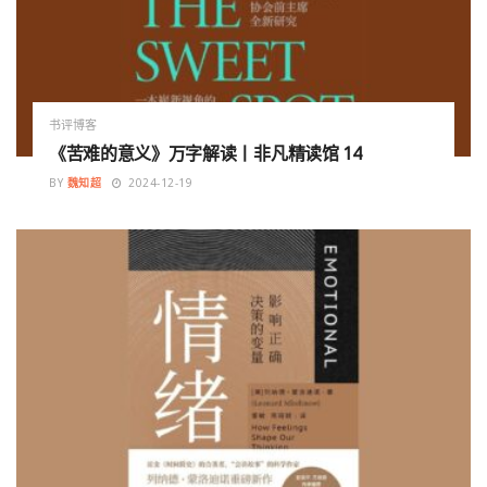
书评博客
《苦难的意义》万字解读丨非凡精读馆 14
BY
魏知超
2024-12-19