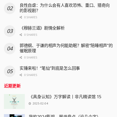
良性自虐：为什么会有人喜欢恐怖、重口、猎奇向
的影视剧？
0 SHARES
《穆赫兰道》剧情全解析
0 SHARES
郭德纲、于谦的相声为何能助眠？解密“陪睡相声”的
催眠原理
0 SHARES
实锤来啦！“笔仙”到底是怎么回事
0 SHARES
近期更新
《具身认知》万字解读丨非凡精读馆 15
2025-02-04
我的2024影视、图书盘点（没几个字）