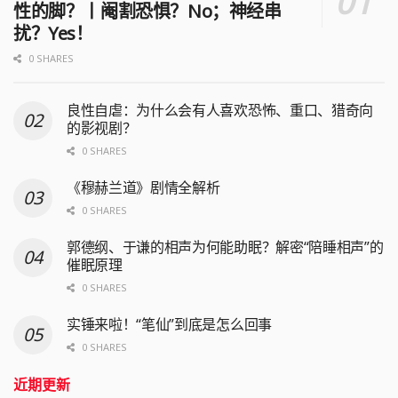
性的脚？丨阉割恐惧？No；神经串
扰？Yes！
0 SHARES
良性自虐：为什么会有人喜欢恐怖、重口、猎奇向
的影视剧？
0 SHARES
《穆赫兰道》剧情全解析
0 SHARES
郭德纲、于谦的相声为何能助眠？解密“陪睡相声”的
催眠原理
0 SHARES
实锤来啦！“笔仙”到底是怎么回事
0 SHARES
近期更新