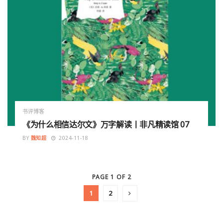
书评博客
《为什么相信达尔文》万字解读丨非凡精读馆 07
BY
魏知超
2024-11-18
PAGE 1 OF 2
1
2