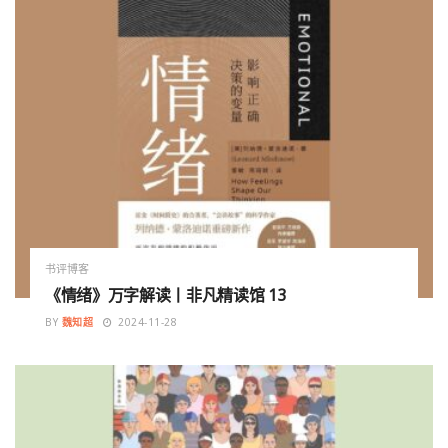
书评博客
《情绪》万字解读丨非凡精读馆 13
BY
魏知超
2024-11-28