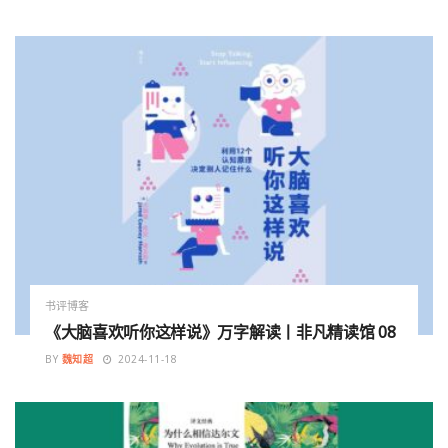
书评博客
《大脑喜欢听你这样说》万字解读丨非凡精读馆 08
BY
魏知超
2024-11-18