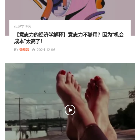
心理学博客
【意志力的经济学解释】意志力不够用？因为“机会
成本”太高了！
BY
魏知超
2024-12-06