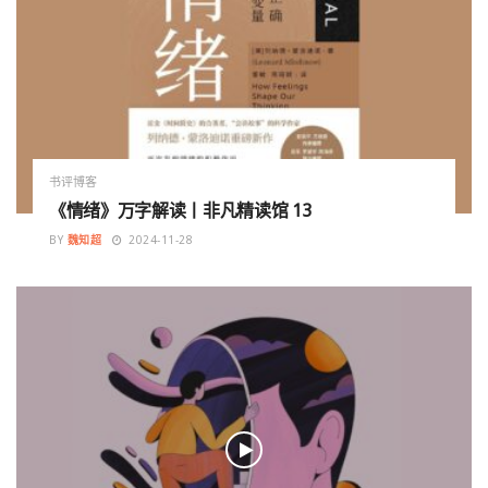
书评博客
《情绪》万字解读丨非凡精读馆 13
BY
魏知超
2024-11-28