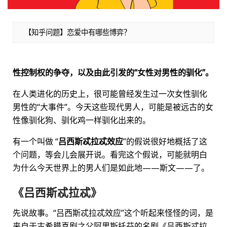
【知乎问题】恋爱中有哪些博弈？
性控制权的争夺，以及由此引发的“女性对男性的驯化”。
在人类进化的历史上，很可能曾经发生过一次女性驯化
男性的“大事件”。今天这些现代男人，可能是被远古的女
性像驯化狗、驯化鸡一样驯化出来的。
有一个叫做 “
吕西斯忒拉忒效应
”的假说很好地概括了这
个问题，等会儿会展开说。看完这个假说，可能就明白
为什么今天世界上的男人们是如此地——斯文——了。
《吕西斯忒拉忒》
先说故事。“吕西斯忒拉忒效应”这个听起来怪怪的词，是
来自于古希腊喜剧之父阿里斯托芬的名剧《吕西斯忒拉