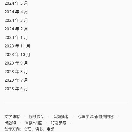
2024 年 5 月
2024 年 4 月
2024 年 3 月
2024 年 2 月
2024 年 1 月
2023 年 11 月
2023 年 10 月
2023 年 9 月
2023 年 8 月
2023 年 7 月
2023 年 6 月
文字博客
视频作品
音频播客
心理学课程/付费内容
出版物
直播/讲座
特别参与
创作方向：心理、读书、电影