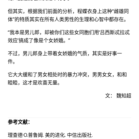
但其实，根据我们前面的分析，程蝶衣身上这种“雌雄同
体”的特质其实在所有人类男性的生理和心智中都存在。
“我本是男儿郎，却被你们这些女同胞们用‘吕西斯忒拉忒
效应’搞成了像是个女娇娥。”
不过，男儿郎身上带着女娇娥的气质，其实是好事一
件。
它大大缓和了男女相处时的暴力冲突，男男女女，和和
睦睦，这才是欢喜无量。
文： 魏知超
参考文献：
理查德·O.普鲁姆. 美的进化. 中信出版社.