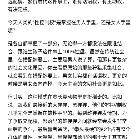
选配偶、繁衍后代这件事上，谁有话语权，有主动权，
有决定权。
今天人类的“性控制权”是掌握在男人手里，还是女人手里
呢？
是各自都掌握了一部分，无论哪一方都没法在跟谁结
合、跟谁生孩子这件事上100%控盘。虽然在传统社会
里，在婚配嫁娶上，主要是男人说了算，但那有更复杂
的社会文化原因。你去看更原始的那些狩猎采集社会，
就会看到在婚配嫁娶上，男女其实都有话语权，更多的
时候是男女双向选择，今天主流的文明社会更是如此。
但其实，这种模式在灵长类动物里是挺稀奇的。比如
说，跟我们最接近的大猩猩、黑猩猩，他们的性控制权
几乎完全是掌握在雄性手里的。每到雌猩猩发情期，为
了争取交配权，部落里的雄猩猩之间就经常会发生非常
血腥的争斗，最后赢者通吃，“拳头最硬”的那个占有整个
群体的雌性。大猩猩、黑猩猩部落里的那个大王其实都