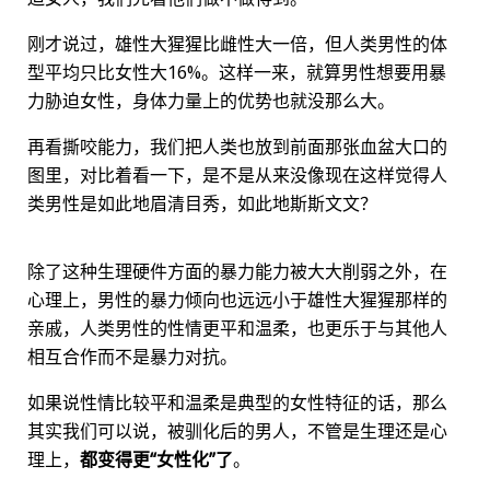
刚才说过，雄性大猩猩比雌性大一倍，但人类男性的体
型平均只比女性大16%。这样一来，就算男性想要用暴
力胁迫女性，身体力量上的优势也就没那么大。
再看撕咬能力，我们把人类也放到前面那张血盆大口的
图里，对比着看一下，是不是从来没像现在这样觉得人
类男性是如此地眉清目秀，如此地斯斯文文？
除了这种生理硬件方面的暴力能力被大大削弱之外，在
心理上，男性的暴力倾向也远远小于雄性大猩猩那样的
亲戚，人类男性的性情更平和温柔，也更乐于与其他人
相互合作而不是暴力对抗。
如果说性情比较平和温柔是典型的女性特征的话，那么
其实我们可以说，被驯化后的男人，不管是生理还是心
理上，
都变得更“女性化”了
。