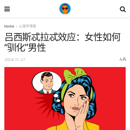
Home
心理学博客
吕西斯忒拉忒效应：女性如何
“驯化”男性
A
2024-11-27
A