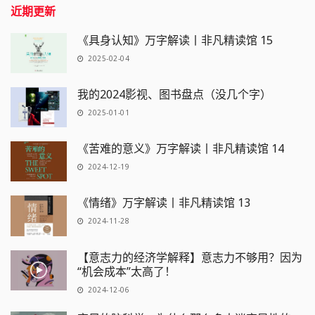
近期更新
《具身认知》万字解读丨非凡精读馆 15
2025-02-04
我的2024影视、图书盘点（没几个字）
2025-01-01
《苦难的意义》万字解读丨非凡精读馆 14
2024-12-19
《情绪》万字解读丨非凡精读馆 13
2024-11-28
【意志力的经济学解释】意志力不够用？因为
“机会成本”太高了！
2024-12-06