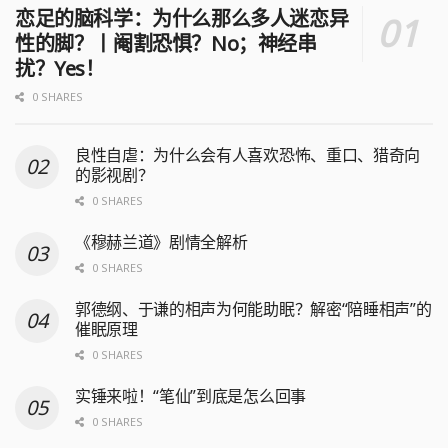
恋足的脑科学：为什么那么多人迷恋异
性的脚？丨阉割恐惧？No；神经串
扰？Yes！
0 SHARES
良性自虐：为什么会有人喜欢恐怖、重口、猎奇向
的影视剧？
0 SHARES
《穆赫兰道》剧情全解析
0 SHARES
郭德纲、于谦的相声为何能助眠？解密“陪睡相声”的
催眠原理
0 SHARES
实锤来啦！“笔仙”到底是怎么回事
0 SHARES