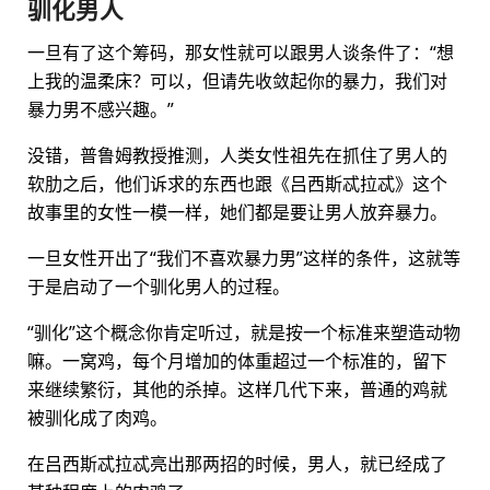
驯化男人
一旦有了这个筹码，那女性就可以跟男人谈条件了：“想
上我的温柔床？可以，但请先收敛起你的暴力，我们对
暴力男不感兴趣。”
没错，普鲁姆教授推测，人类女性祖先在抓住了男人的
软肋之后，他们诉求的东西也跟《吕西斯忒拉忒》这个
故事里的女性一模一样，她们都是要让男人放弃暴力。
一旦女性开出了“我们不喜欢暴力男”这样的条件，这就等
于是启动了一个驯化男人的过程。
“驯化”这个概念你肯定听过，就是按一个标准来塑造动物
嘛。一窝鸡，每个月增加的体重超过一个标准的，留下
来继续繁衍，其他的杀掉。这样几代下来，普通的鸡就
被驯化成了肉鸡。
在吕西斯忒拉忒亮出那两招的时候，男人，就已经成了