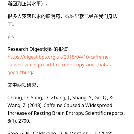
渐回到正常水平）。
很多人梦寐以求的聪明药，或许早就已经在我们身边
了。
p.s.:
Research Digest网站的报道：
https://digest.bps.org.uk/2018/04/10/caffeine-
causes-widespread-brain-entropy-and-thats-a-
good-thing/
文中两项研究：
Chang, D., Song, D., Zhang, J., Shang, Y., Ge, Q., &
Wang, Z. (2018). Caffeine Caused a Widespread
Increase of Resting Brain Entropy. Scientific reports,
8(1), 2700.
Saxe, G. N., Calderone, D., & Morales, L. J. (2018).