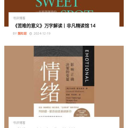
书评博客
《苦难的意义》万字解读丨非凡精读馆 14
BY
魏知超
2024-12-19
书评博客