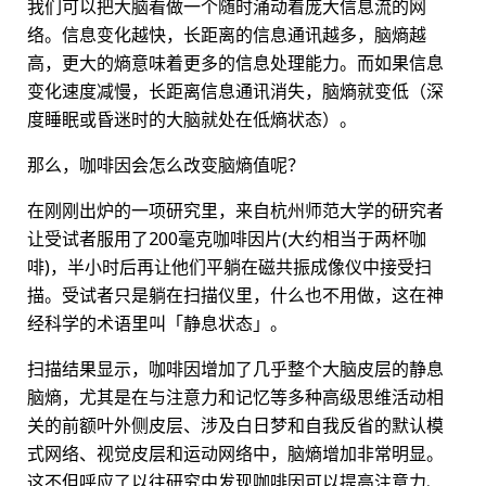
我们可以把大脑看做一个随时涌动着庞大信息流的网
络。信息变化越快，长距离的信息通讯越多，脑熵越
高，更大的熵意味着更多的信息处理能力。而如果信息
变化速度减慢，长距离信息通讯消失，脑熵就变低（深
度睡眠或昏迷时的大脑就处在低熵状态）。
那么，咖啡因会怎么改变脑熵值呢？
在刚刚出炉的一项研究里，来自杭州师范大学的研究者
让受试者服用了200毫克咖啡因片(大约相当于两杯咖
啡)，半小时后再让他们平躺在磁共振成像仪中接受扫
描。受试者只是躺在扫描仪里，什么也不用做，这在神
经科学的术语里叫「静息状态」。
扫描结果显示，咖啡因增加了几乎整个大脑皮层的静息
脑熵，尤其是在与注意力和记忆等多种高级思维活动相
关的前额叶外侧皮层、涉及白日梦和自我反省的默认模
式网络、视觉皮层和运动网络中，脑熵增加非常明显。
这不但呼应了以往研究中发现咖啡因可以提高注意力、