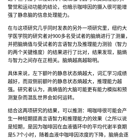
警觉和运动功能的结论，也暗示咖啡因的摄入很可能增
强了静息脑的信息处理能力。
在与这项研究几乎同时发表的另外一项研究里，纽约大
学医学院的研究者对900多名受试者的脑熵进行了测量，
并把脑熵值与受试者的言语智力及推理能力测验（智力
的两个关键维度）的结果进行了比对，结果发现，脑熵
与智力之间存在正相关。脑熵越高越聪明。
具体来说，左下额叶的静息状态熵越大，词汇学习成绩
越好，而双侧前额叶的静息状态熵越大，推理能力越
强。研究者认为，高熵值的大脑可能更有能力模拟和预
测复杂而混乱世界会如何运转。
结合这两项研究的结果，可以推测：喝咖啡很可能会产
生一种短期提高言语智力和推理能力的效果（之所以说
是短期，是因为咖啡因在血液循环中的平均代谢半衰期
是5.7个小时，随着血液中咖啡因浓度的下降，脑熵会逐