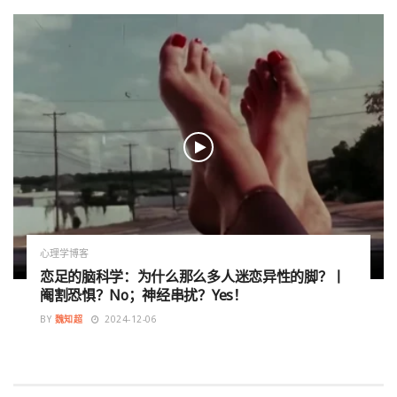
心理学博客
恋足的脑科学：为什么那么多人迷恋异性的脚？丨
阉割恐惧？No；神经串扰？Yes！
BY
魏知超
2024-12-06