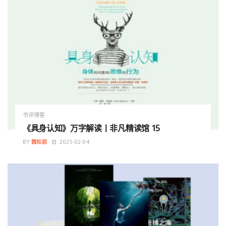
书评博客
《具身认知》万字解读丨非凡精读馆 15
BY
魏知超
2025-02-04