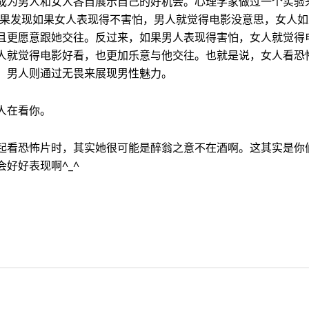
成为男人和女人各自展示自己的好机会。心理学家做过一个实验
]。结果发现如果女人表现得不害怕，男人就觉得电影没意思，女人
且更愿意跟她交往。反过来，如果男人表现得害怕，女人就觉得
人就觉得电影好看，也更加乐意与他交往。也就是说，女人看恐
，男人则通过无畏来展现男性魅力。
人在看你。
起看恐怖片时，其实她很可能是醉翁之意不在酒啊。这其实是你
好好表现啊^_^