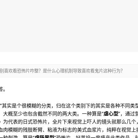
别喜欢看恐怖片咋整？是什么心理机制导致喜欢看鬼片这种行为？
答。
片”其实是个很模糊的分类，归在这个类别下的其实是各种不同类
，大概至少也包含截然不同的两大类。一种算是“
虐心型
”，通过
》为代表的日式恐怖片，全片下来视觉上吓人的镜头就那么几个
血肉模糊的残肢断臂、粘液为标志的美式血浆片，纯粹在视觉上
一种刺激，算是“
虐肠胃型
”恐怖片，好莱坞一度盛产此类作品。