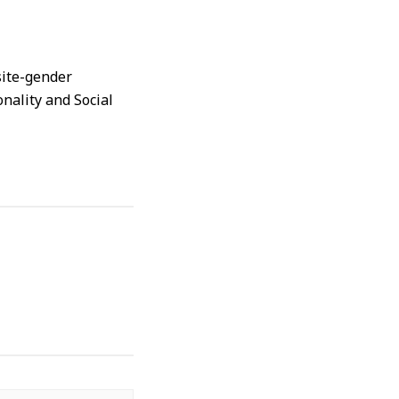
osite-gender
onality and Social