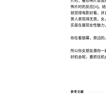
片时，看恐怖片就会
怖片时的反应[ii
就觉得电影好看，并
男人表现得无畏，女
实是在展现女性魅力
你在看银幕，旁边的
所以你女朋友邀你一
好机会呢，要抓住机会
参考文献