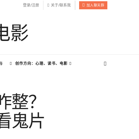
登录/注册
关于/联系我
加入聊天群
与
创作方向：心理、读书、电影
咋整？
看鬼片