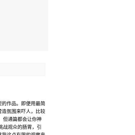
型的作品。即便用最简
营造氛围来吓人，比较
，但通篇都会让你神
挑战观众的肠胃，引
就我这点有限的观察来