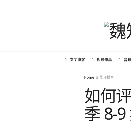
文字博客
视频作品
音
Home
影评博客
如何
季 8