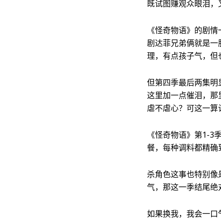
既试图赚观众眼泪，
《怪奇物语》的剧情
剧达菲兄弟俩就是一
理，有点孩子气，但
但第四季最后两集明
这里加一点催泪，那
虐不虐心？可这一算
《怪奇物语》第1-3
餐，每种调料都精确
杀角色这事也特别像
气，那这一季结尾绝
如果换我，我会一口气写