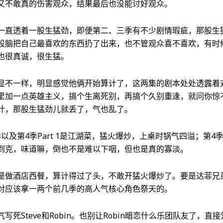
又不敢真的伤害观众，结果最后也没能讨好观众。
一直透着一股生猛劲，即便第二、三季有不少剧情瑕疵，那股生
股脑把自己最喜欢的东西扔了出来，也不管观众喜不喜欢，有时
也很真诚，很生猛。
显不一样，明显感觉他俩开始算计了，这两集的剧本处处透露着
里加一点英雄主义，搞个生离死别，再搞个久别重逢，就问你惊
计，那股生猛劲儿就丢了，气也乱了。
季以及第4季Part 1是江湖菜，猛火爆炒，上桌时锅气四溢；第
到克，味道嘛，倒也不是难以下咽，但也是真的寡淡。
是做酒店西餐，算计得过了头，不敢开猛火爆炒了。要是达菲兄
对应该拿一两个前几季的高人气核心角色祭天的。
死Steve和Robin。也别让Robin暗恋什么乐团队友了，直接