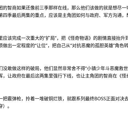
团的智商如果还像前三季那样在线，那么他们该做的就是想尽一
第四季最后两集的重点，应该是主角团如何与政府、军方沟通，
应该完成一次重大的“扩局”，把《怪奇物语》的剧情直接抬升到“
做出一定程度的“让位”，把自己从“对抗恶魔的孤胆英雄”角色
们没敢做这样的破局，他们显然非常舍不得“小镇少年斗恶魔救世
挥，让政府在最后这两集里强行下线，也让主角团的智商在《怪
一把霰弹枪，拎着一堆破铜烂铁，就跟系列最终BOSS正面对决
穿）。