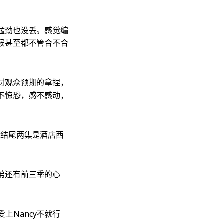
猛劲也没丢。感觉编
候甚至都不管合不合
对观众预期的拿捏，
不惊恐，感不感动，
4季结尾两集是酒店西
弟还有前三季的心
爱上Nancy不就行