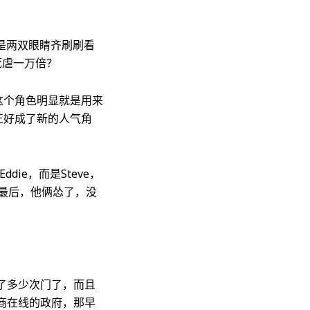
是两双眼睛齐刷刷看
死虐一万倍？
e这个角色明显就是用来
却正好成了新的人气角
ie，而是Steve，
到最后，他俩怂了，没
了多少次门了，而且
商在线的政府，那早