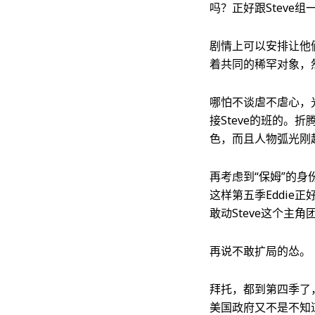
吗？正好跟Steve组
剧情上可以安排让他
着共同的稀罕对象，
哪怕不谈虐不虐心，光
接Steve的班的。
色，而且人物弧光刚
再考虑到“保姆”的身份
这样第五季Eddie
敢动Steve这个主
再说不敢扩局的怂。
拜托，都到第四季了
美国政府又不是不知