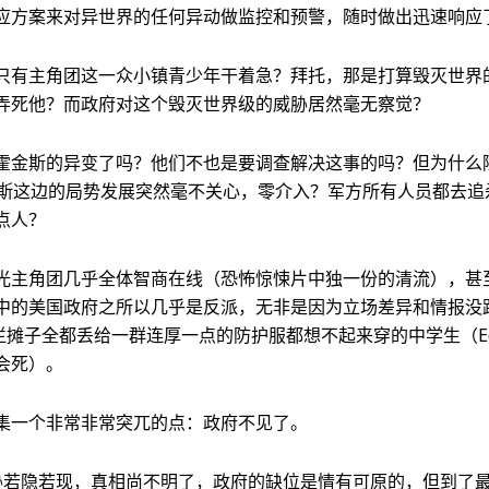
应方案来对异世界的任何异动做监控和预警，随时做出迅速响应
只有主角团这一众小镇青少年干着急？拜托，那是打算毁灭世界的
弄死他？而政府对这个毁灭世界级的威胁居然毫无察觉？
霍金斯的异变了吗？他们不也是要调查解决这事的吗？但为什么
霍金斯这边的局势发展突然毫不关心，零介入？军方所有人员都去追杀E
点人？
光主角团几乎全体智商在线（恐怖惊悚片中独一份的清流），甚
中的美国政府之所以几乎是反派，无非是因为立场差异和情报没
烂摊子全都丢给一群连厚一点的防护服都想不起来穿的中学生（Ed
会死）。
集一个非常非常突兀的点：政府不见了。
胁若隐若现，真相尚不明了，政府的缺位是情有可原的，但到了