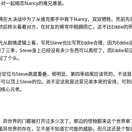
一对一起暗恋Nancy的难兄难弟。
俩在大决战中为了从维克那手中救下Nancy，双双牺牲。死前先
然后转头看着对方，在好友的臂弯中相拥而亡。这不比Eddie的
从剧情逻辑上看，写死Steve也比写死Eddie合理，因为Eddi
折腾了三季，Steve身上已经没有多少东西可以再挖了，而Eddie
起了个头。
定位与Steve高度重叠，很明显，第四季结尾应该死的，不该是Edd
正好可以顶上Steve的位。说不定这就是达菲兄弟本来的安排，可
角团核心元老。
，异世界的门都被打开过多少次了，那边的怪物都来这个世界串
道异世界的存在，又不是不知道它可能的威胁。但凡这还是个智