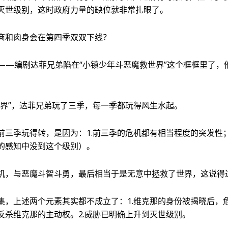
灭世级别，这时政府力量的缺位就非常扎眼了。
商和肉身会在第四季双双下线？
——编剧达菲兄弟陷在“小镇少年斗恶魔救世界”这个框框里了，
世界”，达菲兄弟玩了三季，每一季都玩得风生水起。
前三季玩得转，是因为：1.前三季的危机都有相当程度的突发性；
的感知中没到这个级别）。
机，与恶魔斗智斗勇，最后相当于是无意中拯救了世界，这说得
集，上述两个元素其实都不成立了：1.维克那的身份被揭晓后，
反杀维克那的主动权。2.威胁已明确上升到灭世级别。